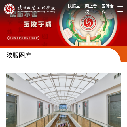
陕服主
网上看
国际合
页
校
作
招生信息网
陕服图库