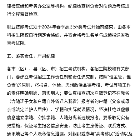
律检查组和考务办公室等机构。纪律检查组负责对命题及考核进
行全程监督检查。
职业技能考试须于2024年春季高职分类考试开始前结束，由各本
科招生院校自行划定合格线，并将合格考生名单与成绩报送省教
育考试院。
五、落实责任，严肃纪律
各市（区）、县（区、市）招生考试机构，各招生院校和有关部
门，要建立考试招生工作责任制和责任追究制，按照“谁主管，谁
负责”的原则，将报名、体检、思想政治品德考核、考试等项工作
的责任明确到岗、落实到人；要认真核查初次户籍登记不在我省
（含随迁子女和户籍自外省迁入我省）报考者的户籍（父亲或母
亲或法定监护人居住）、学籍和实际就读情况，坚决杜绝以虚假
信息建立学籍、空挂学籍、人籍分离者违规报考。要采取切实有
效措施，保证考生报名信息安全，防止考生身份证、联系方式、
通讯地址等个人隐私信息泄漏。对组织或参与“高考移民”活动以及